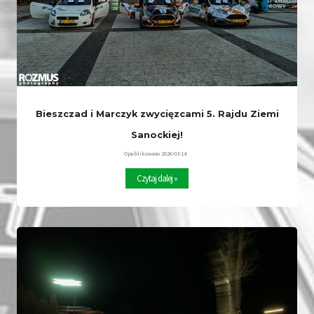
Bieszczad i Marczyk zwycięzcami 5. Rajdu Ziemi
Sanockiej!
Opublikowano
2026-03-14
B
Czytaj dalej »
i
e
s
z
c
z
a
d
i